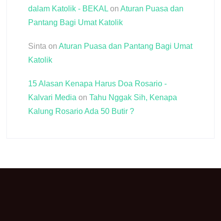
dalam Katolik - BEKAL
on
Aturan Puasa dan
Pantang Bagi Umat Katolik
Sinta
on
Aturan Puasa dan Pantang Bagi Umat
Katolik
15 Alasan Kenapa Harus Doa Rosario -
Kalvari Media
on
Tahu Nggak Sih, Kenapa
Kalung Rosario Ada 50 Butir ?