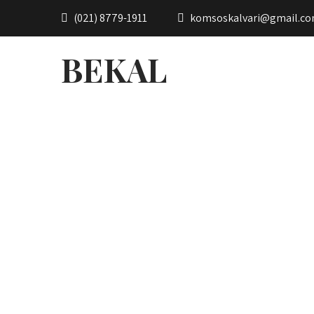
(021) 8779-1911
komsoskalvari@gmail.c
BEKAL