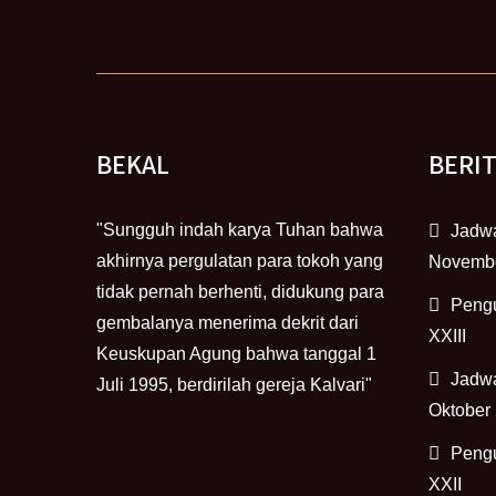
BEKAL
BERI
"Sungguh indah karya Tuhan bahwa
Jadwa
akhirnya pergulatan para tokoh yang
Novemb
tidak pernah berhenti, didukung para
Peng
gembalanya menerima dekrit dari
XXIII
Keuskupan Agung bahwa tanggal 1
Jadwa
Juli 1995, berdirilah gereja Kalvari"
Oktober
Peng
XXII