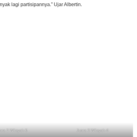
ak lagi partisipannya.” Ujar Albertin.
ara 2 Wilayah 6
Juara 3 Wilayah 4