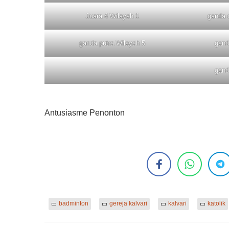
Juara 4 Wilayah 1
ganda 
ganda putra Wilayah 5
gand
gand
Antusiasme Penonton
badminton
gereja kalvari
kalvari
katolik