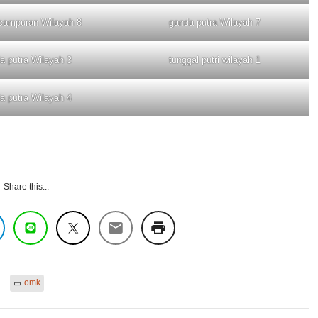
campuran Wilayah 8
ganda putra Wilayah 7
a putra Wilayah 3
tunggal putri wilayah 1
a putra Wilayah 4
Share this...
omk