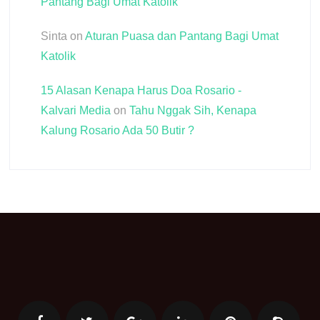
Pantang Bagi Umat Katolik
Sinta
on
Aturan Puasa dan Pantang Bagi Umat
Katolik
15 Alasan Kenapa Harus Doa Rosario -
Kalvari Media
on
Tahu Nggak Sih, Kenapa
Kalung Rosario Ada 50 Butir ?