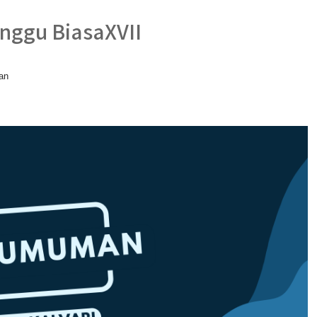
nggu BiasaXVII
an