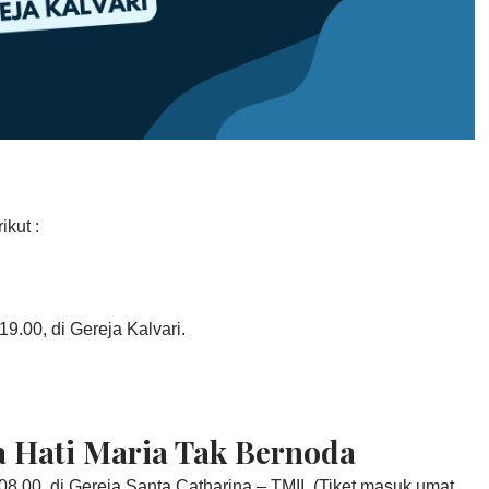
kut :
9.00, di Gereja Kalvari.
 Hati Maria Tak Bernoda
08.00, di Gereja Santa Catharina – TMII. (Tiket masuk umat