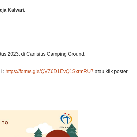
eja Kalvari
.
stus 2023, di Canisius Camping Ground.
i :
https://forms.gle/QVZ6D1EvQ1SxrmRU7
atau klik poster