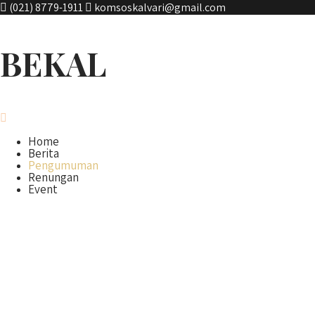
(021) 8779-1911
komsoskalvari@gmail.com
BEKAL
Home
Berita
Pengumuman
Renungan
Event