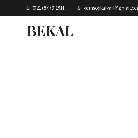
(021) 8779-1911
komsoskalvari@gmail.c
BEKAL