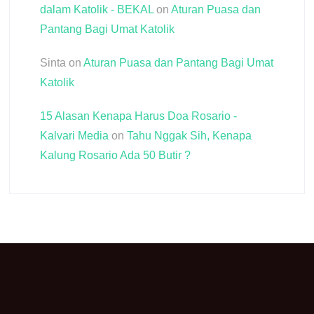
dalam Katolik - BEKAL
on
Aturan Puasa dan
Pantang Bagi Umat Katolik
Sinta
on
Aturan Puasa dan Pantang Bagi Umat
Katolik
15 Alasan Kenapa Harus Doa Rosario -
Kalvari Media
on
Tahu Nggak Sih, Kenapa
Kalung Rosario Ada 50 Butir ?