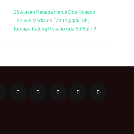
15 Alasan Kenapa Harus Doa Rosario
- Kalvari Media
on
Tahu Nggak Sih,
Kenapa Kalung Rosario Ada 50 Butir ?