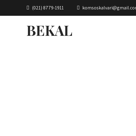
(021) 8779-1911
komsoskalvari@gmail.c
BEKAL