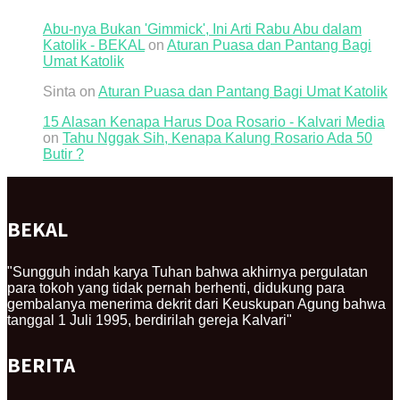
Abu-nya Bukan 'Gimmick', Ini Arti Rabu Abu dalam
Katolik - BEKAL
on
Aturan Puasa dan Pantang Bagi
Umat Katolik
Sinta
on
Aturan Puasa dan Pantang Bagi Umat Katolik
15 Alasan Kenapa Harus Doa Rosario - Kalvari Media
on
Tahu Nggak Sih, Kenapa Kalung Rosario Ada 50
Butir ?
BEKAL
"Sungguh indah karya Tuhan bahwa akhirnya pergulatan
para tokoh yang tidak pernah berhenti, didukung para
gembalanya menerima dekrit dari Keuskupan Agung bahwa
tanggal 1 Juli 1995, berdirilah gereja Kalvari"
BERITA