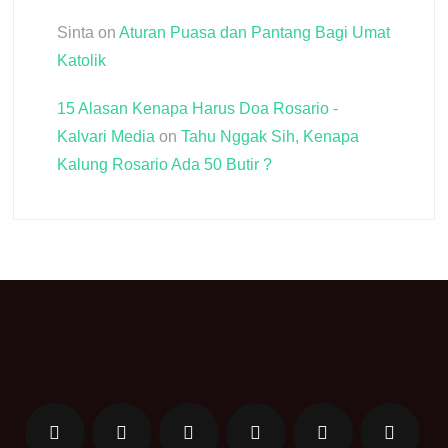
Sinta
on
Aturan Puasa dan Pantang Bagi Umat
Katolik
15 Alasan Kenapa Harus Doa Rosario -
Kalvari Media
on
Tahu Nggak Sih, Kenapa
Kalung Rosario Ada 50 Butir ?