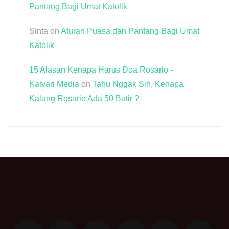
Pantang Bagi Umat Katolik
Sinta
on
Aturan Puasa dan Pantang Bagi Umat
Katolik
15 Alasan Kenapa Harus Doa Rosario -
Kalvari Media
on
Tahu Nggak Sih, Kenapa
Kalung Rosario Ada 50 Butir ?