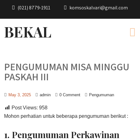
(021) 8779-1911
komsoskalvari@gmail.com
BEKAL
PENGUMUMAN MISA MINGGU
PASKAH III
May 3, 2025
admin
0 Comment
Pengumuman
Post Views:
958
Mohon perhatian untuk beberapa pengumuman berikut :
1.
Pengumuman Perkawinan